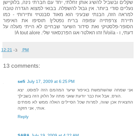
שקלים ובשביל להשיג אותן זחלתי, יחד עם חברתי נינה, בלוקיישן
נעליים סודי ביותר. אין גבול להשפלה. בבואי למצוא הגדרה טובה
למראה הזה, הבנתי שבעיני הוא מאוד סבנטיזי ותיירותי - כמו
תיירת צרפתייה עפופה בריח נפטלין! תוסיפו את האיפור
הסופר-פלסטיקי ואת סידור השיער שבחיים לא הייתי מעלה על
דעתי, ו - Voila! זהו האלטר-אגו הפרנסאווי שלי. A tout alore!
ב-
12:21 PM
13 comments:
sefi
July 17, 2009 at 6:25 PM
אני שמחה שהשתמשת באיפור שיער המהמם הזה לפוסט. יצא
הורס, אבל את כבר יודעת שאני מתה על הלוק הזה בשבילך.
החצאית אכן שווה, למרות שכל הסיילים האלה ממש לא מפתים
אותי, אני חזקה.
Reply
SARA
July 19, 2009 at 4:22 AM