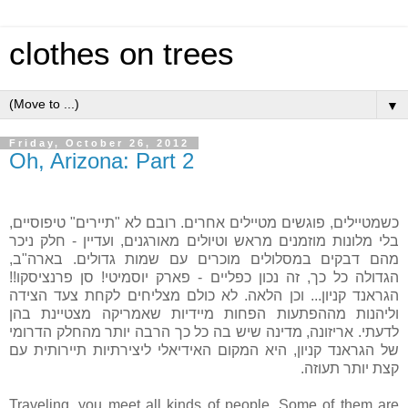
clothes on trees
▼
Friday, October 26, 2012
Oh, Arizona: Part 2
כשמטיילים, פוגשים מטיילים אחרים. רובם לא "תיירים" טיפוסיים,
בלי מלונות מוזמנים מראש וטיולים מאורגנים, ועדיין - חלק ניכר
מהם דבקים במסלולים מוכרים עם שמות גדולים. בארה"ב,
הגדולה כל כך, זה נכון כפליים - פארק יוסמיטי! סן פרנציסקו!!
הגראנד קניון... וכן הלאה. לא כולם מצליחים לקחת צעד הצידה
וליהנות מההפתעות הפחות מיידיות שאמריקה מצטיינת בהן
לדעתי. אריזונה, מדינה שיש בה כל כך הרבה יותר מהחלק הדרומי
של הגראנד קניון, היא המקום האידיאלי ליצירתיות תיירותית עם
קצת יותר תעוזה.
Traveling, you meet all kinds of people. Some of them are