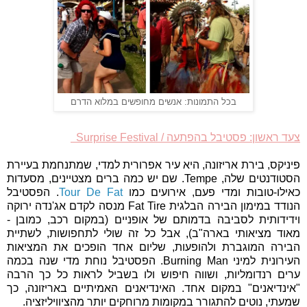
בכל התמונות: אנשים מחופשים במלוא הדרם
צעד ראשון: פסטיבל בהפתעה / Surprise Festival
פיניקס, בירת אריזונה, היא עיר אפרורית למדי, שמתנחמת בעיירת
הסטודנטים שלה, Tempe. שם יש כמה ברים מצטיינים, מסעדות
כאילו-טובות ומדי פעם, אירועים כמו
Tour De Fat
. הפסטיבל
הנודד במימון הבירה הבלגית Fat Tire מנסה לקדם אג'נדה ירוקה
וידידותית לסביבה בדמותם של אופניים (במקום רכב, כמובן -
מאוד מציאותי בארה"ב), אבל כל זה שולי לתחפושות, לשתיית
הבירה המוגברת ולהופעות, שליום אחד הופכים את המציאות
העירונית למיני Burning Man. הפסטיבל נוחת מדי שנה בכמה
ערים רנדומליות, ושווה חיפוש ולו בשביל לראות כל כך הרבה
"אינדיאנים" במקום אחד. האינדיאנים האמיתיים באריזונה, כך
שמעתי, נוטים להתגורר במקומות מרוחקים יותר מהציוויליזציה.