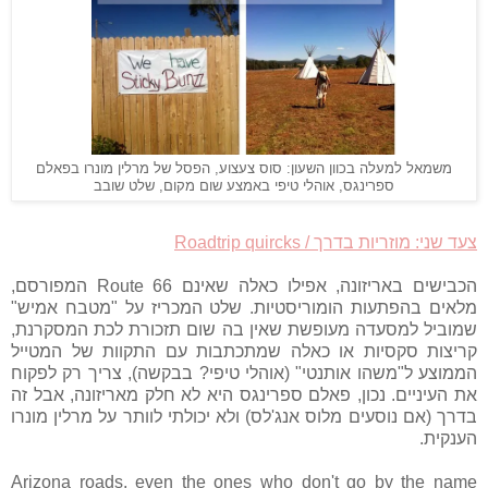
משמאל למעלה בכוון השעון: סוס צעצוע, הפסל של מרלין מונרו בפאלם
ספרינגס, אוהלי טיפי באמצע שום מקום, שלט שובב
צעד שני: מוזריות בדרך / Roadtrip quircks
הכבישים באריזונה, אפילו כאלה שאינם Route 66 המפורסם,
מלאים בהפתעות הומוריסטיות. שלט המכריז על "מטבח אמיש"
שמוביל למסעדה מעופשת שאין בה שום תזכורת לכת המסקרנת,
קריצות סקסיות או כאלה שמתכתבות עם התקוות של המטייל
הממוצע ל"משהו אותנטי" (אוהלי טיפי? בבקשה), צריך רק לפקוח
את העיניים. נכון, פאלם ספרינגס היא לא חלק מאריזונה, אבל זה
בדרך (אם נוסעים מלוס אנג'לס) ולא יכולתי לוותר על מרלין מונרו
הענקית.
Arizona roads, even the ones who don't go by the name