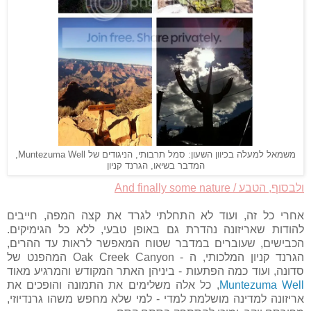
משמאל למעלה בכיוון השעון: סמל תרבותי, הניגודים של Muntezuma Well,
המדבר בשיאו, הגרנד קניון
ולבסוף, הטבע / And finally some nature
אחרי כל זה, ועוד לא התחלתי לגרד את קצה המפה, חייבים
להודות שאריזונה נהדרת גם באופן טבעי, ללא כל הגימיקים.
הכבישים, שעוברים במדבר שטוח המאפשר לראות עד ההרים,
הגרנד קניון המלכותי, ה - Oak Creek Canyon המהפנט של
סדונה, ועוד כמה הפתעות - ביניהן האתר המקודש והמרגיע מאוד
Muntezuma Well
, כל אלה משלימים את התמונה והופכים את
אריזונה למדינה מושלמת למדי - למי שלא מחפש משהו גרנדיוזי,