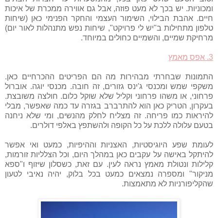
ומכוניות. יש בכך לא מעט פוזה, אבל גם אווירה ממכרת של איכות
חיים. אהבת הבילוי, השימור העצמי והחקר הפנימי כאן (שיחות
טלפון מתחילות ב"יש לי פרויקט", שיחות נפש מתנהלות לאור יום)
מרחיקת שמיים, והשמיים כחולים במיוחד.
3. אפס מאמץ
התמונות שבחרתי מבהירות מה הם הפריטים ההכרחיים כאן.
משקפי שמש ומכנסי ג'ינס גזורים, זה חובה. מכנסי יוגה. אוברול
פרחוני, או משהו פרחוני וקליל שלא שוקל כלום. חולצה משובצת.
בעקרון, הטריק כאן הוא להתרברב בגזרה עד כמה שאפשר, מבלי
להיראות כמו פריחה. זה מצליח לחלק מהנשים, ומי שלא ניחנה
בטעם עלולה ללכת על כל הקופה ולהשתפץ באלפי דולרים.
לעומת שפע היוגיסטיות, האצניות וההיפיות, כמעט ואי אפשר
להיתקל באישה על עקבים כאן במהלך היום, וכל הצלליות זורמות,
קלילות ונטולת מאמץ נראה לעין. עם זאת, כשסלון שיזוף ו"ספא
מניקור" ומספרה נמצאים כמעט בכל בלוק, יהיה נאיבי לטעון
שהקליפורניות לא מתאמצות.