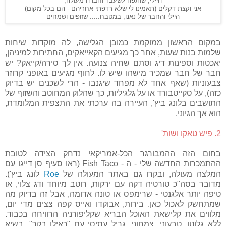
היילי, שותפה לשעבר וחברה מעולה,
אני וקצת דקלים (תאמינו לי שלא רדפתי אחריהם - הם בכל מקום)
היילי והחבר של נאנו, במטבח..... שזופים ושמחים
במקום הראשון ממוקמת כמובן הגלישה, לה מוקדות שיחות
שלמות בנות שעות, אחר כך מגיעים הקאייאקים, החתירות למיניהן,
יאכטות וספינות דיג וסתם שחיה צנועה. אין לך סירה/קייאק? יש
חבר של חבר שמכיר מישהו שיש לו. לחוף מגיעים באופני קרוזר
צבעוניות (שאף אחד לא מפחד שיגנבו - הרי לשכנים יש בדיוק
כזה), על סקייטבורד או על גלגיליות, כך שהלוק המחוטב והשזוף של
התושבים בלונג ביץ', העיירה בה ערכתי את התצפית המלומדת,
הוא אך הגיוני.
2. פיש טאקו ושות'
בחום הזה ההמבורגר הכל-אמריקאי נדחק הצידה לטובת
ההתמכרות החדשה שלי - ה - Fish Taco (ראו סעיף סן דייגו עם
המלצה מעולה, ובקרו גם באתר המעולה של
Roe
לונג ביץ').
מדובר בסה"כ טורטיה דקה עם ירקות, רוטב מיוחד ודג צלוי, או
טיפה יותר אלגנטי - שרימפס או טונה אדומה, אבל זה בדיוק מה
שמתחשק לאכול כאן. בירות, אבוקדו ואייס קפה צצים מדי יום,
מלווים את קלישאת האוכל הבריא שקליפורניה הרוויחה בכבוד.
ללא גלוטן, טבעוני, צמחוני, גריל עסיסי עם "כאילו בקר", בשיא