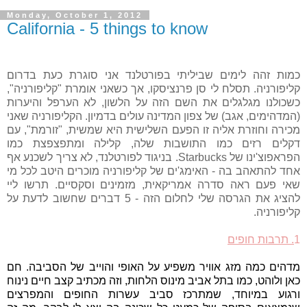
Monday, October 1, 2012
California - 5 things to know
כמות זהה לימים שביליתי בפורטלנד אני סוגרת כעת בדרום
קליפורניה. תסלח לי סן פרנציסקו, אך כשאני אומרת "קליפורניה",
כשכולנו מגלגלים את השם הזה על הלשון, לא הערפל והיערות
(המדהימים, אגב) של צפון המדינה עולים בדמיון. הקליפורניה שאני
מכירה וחוזרת אליה זו הפעם השלישית היא שמשית, "זורמת", עם
דקלים רזים כמו התושבות שלה, קלילה ומתפצפצת כמו
הפראפוצ'ינו של Starbucks. בניגוד לפורטלנד, לא צריך לשכנע אף
אחד להתאהב בה - האימג'ים של קליפורניה מוכרים היטב לכל מי
שאי פעם ראה סדרה אמריקאית, מזמינים וסקסיים. תרשו ליי
להציג את הגרסה שלי לחלום הזה - 5 דברים שחשוב לדעת על
קליפורניה.
1
. תרבות חופים
מדהים כמה מזג אוויר משפיע על האופי והוייב של הסביבה. חם
כאן ולוהט, כמו בתל אביב מינוס הלחות, וזה מכתיב קצב חיים נינוח
ורגוע במיוחד, שמתרכז סביב עשרות החופים והמפרצים