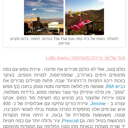
למעלה: הצוות של בית קפה The Flat Iron בג'רום, למטה: ג'רום מקרוב
ומרחוק
צעד שלישי: עיירות מקסימות / Little towns
כולם (טוב, אולי לא כולם) מכירים את סדונה - עיירת נופש עם כמה
מהנופים היפים בארה"ב, שמפורסמת, למרות הנופים, בעיקר
בזכות ריכוז החנויות ה"רוחניות" שבה. פחות מטיילים מכירים את
כביש 89A
, שעושה מין לולאה מסדונה ומטה וטומן בחובו (כן! ממש
"טומן", אין מילה אחרת) נוף עוצר נשימה ממש, בדידות מופלאה,
וכמה עיירות שלעצור בהן מרגיש כמו חשיפת סוד כמוס. אנחנו
עצרנו ב -
Jerome
, עיירת כורים עתיקה עם אוכלוסייה של כ- 400
איש שבימים אלה מתפקדת כמרכז אמנות ובילוי לאנשי הסביבה.
קטנה, משעשעת ומסודרת על גבעה, זו היתה אחת הנקודות
המרגשות בטיול הזה. גם
Prescott
, עיר גדולה יותר עם כמה חנויות
יד שנייה מעולות (באחת מהן נקנה החליפה עם הנקודות מהפוסט