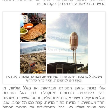
הרצינות - כל זאת ועוד במרחק יריקה מהבית.
משמאל לימין בכיוון השעון: ארוחה צמחונית עם הבוריטו המסורתי, אנדרטה
יוצאת דופן לפחמימות, חטיף מהיר על החוף
אולי בזכות שיגעון הספורט והבריאות, או בגלל הוליווד, מי
יודע, קליפורניה הדרומית מתקפלת בחן מול התרבות
הכל-אמריקאית שאני אישית מתה עליה, זו הטראשית, המשמינה
והחד-משמעית. זו מדינה בתוך מדינה, קצת כמו תל אביב, שוב,
וטוב הטעם שולט כאן בכל, מהמסעדות עד חצרות הבתים