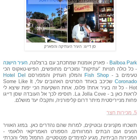
סן דייגו: העיר העתיקה והפארק
Balboa Park
- פארק אומנות שמתכתב עם ברצלונה,
העיר הישנה
- כל כולה חנויות "עתיקות" ומוכרים מחופשים, הפיש-טאקוס הכי
טעימים ב -
Fish Shop
והמלון העתיק והמפורסם
Hotel Del
Coronado
שכיכב באחד הסרטים האהובים עלי, Some Like It
Hot - כל זה בעיר אחת! פלוס, אחת השקיעות הכי יפות שיצא לי
לראות כאן ב - La Jolla Cove. תוסיפו לכך אל העובדה שסן דייגו
פחות מנייריסטית מיתר דרום קליפורניה, ותקבלו יעד מושלם.
5. מכירות חצר
תשכחו מקניונים ובוטיקים, למרות שהם נהדרים כאן. במזג האוויר
הנעים ועם הבתים המרווחים, הספורט האמריקאי הלאומי -
המכירות הביתיות, מגיע למימדים פנטסטיים. התמזל מזלי והכרתי