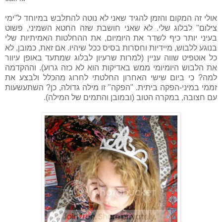
אולי זה המקום והזמן להגיד שאני לא נוטה להתלבש במיוחד ל"ימי
צילום" לבלוג שלי. לא שאני חושבת שזה החטא השמיני, פשוט
בעיני יותר כיף לשדר את היומיום, את ההחלטות האמיתיות שלי
בנוגע ללבוש, מיידיות וחסרות בסיס ככל שיהיו. אם זאת, כמובן, לא
כל אוטפיט שווה עניין (למרות שרעיון לבלוג שמתעד באופן עיוור
את הלבוש היומיומי ממש באדיקות הוא לא כזה גרוע). וההקדמה
למה? כי ביום שישי האחרון החלטתי לחרוג מהכלל ולבצע את
זממי במיני-הפקה ביתית. "הפקה" זו מילה גדולה, כן? השתעשעות
עם חצובה, במקרה הטוב (ובמובן והתמים של המילה).