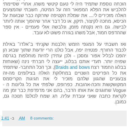
הוכחה נוספת שתמיד היה לי טעם קיטשי משהו. אחרי שסיימתי
להלביש את הפלא המפואר הזה על המיטה, חשבתי שהמצעים
האלה מזכירים לי.... את שמלת הקטיפה שזרוקה כבר שבועות על
הכיסא, מחכה לקיצור, תיקון, או כל דבר אחר שיהפוך אותה ליותר
לבישה. גם היא נקנתה מזמן, ונלבשה אולי פעמיים - אין ספר
שההדפס חמוד, אבל משהו בגזרה פשוט לא עובד.
ואז חשבתי על המגפי הזמש הלבנות שקניתי ב"אלדו" באילת
לכבוד החורף. פנטזיה יפה, אבל כולנו הרי יודעות שתוך שבוע הן
יהפכו לבליל אפור ומסכן - ולכן עתידן להיות מוחלפות בגרסה
שפויה יותר. תעדי אותם בבלוג, ייעצה לי חברתי נינה (שאוחזת
בבלוג החמוד רצח
Braids and bows
), וכך הכל התחבר- שיתפתי
את כל הפריטים השנויים במחלוקת האלה בצילומים מה-זה
צבעוניים שהגוון שלהם מזכיר לי את חגיגות הקריסמס
המקושקשות והכה-אהובות. כפרופס, שלפתי את כל גליונות ה -
Vogue שחוגגים את אותו הדבר, בהם אני מדפדפת כבר זמן מה
לקראת כתבה שאני עובדת עליה. חג שמח לכולם! חנוכה גם,
כמובן.
8 comments:
1:41 AM
ב-