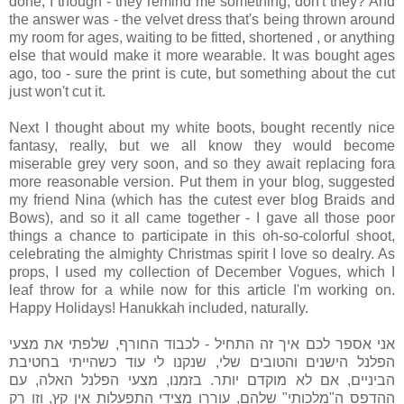
done, I though - they remind me something, don't they? And
the answer was - the velvet dress that's being thrown around
my room for ages, waiting to be fitted, shortened , or anything
else that would make it more wearable. It was bought ages
ago, too - sure the print is cute, but something about the cut
just won't cut it.
Next I thought about my white boots, bought recently nice
fantasy, really, but we all know they would become
miserable grey very soon, and so they await replacing fora
more reasonable version. Put them in your blog, suggested
my friend Nina (which has the cutest ever blog Braids and
Bows), and so it all came together - I gave all those poor
things a chance to participate in this oh-so-colorful shoot,
celebrating the almighty Christmas spirit I love so dealry. As
props, I used my collection of December Vogues, which I
leaf throw for a while now for this article I'm working on.
Happy Holidays! Hanukkah included, naturally.
אני אספר לכם איך זה התחיל - לכבוד החורף, שלפתי את מצעי
הפלנל הישנים והטובים שלי, שנקנו לי עוד כשהייתי בחטיבת
הביניים, אם לא מוקדם יותר. בזמנו, מצעי הפלנל האלה, עם
ההדפס ה"מלכותי" שלהם, עוררו מצידי התפעלות אין קץ, וזו רק