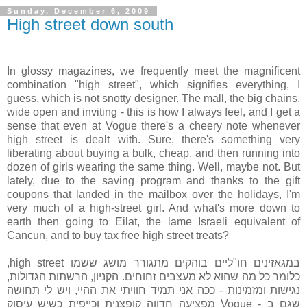
Sunday, December 6, 2009
High street down south
In glossy magazines, we frequently meet the magnificent
combination "high street", which signifies everything, I
guess, which is not snotty designer. The mall, the big chains,
wide open and inviting - this is how I always feel, and I get a
sense that even at Vogue there's a cheery note whenever
high street is dealt with. Sure, there's something very
liberating about buying a bulk, cheap, and then running into
dozen of girls wearing the same thing. Well, maybe not. But
lately, due to the saving program and thanks to the gift
coupons that landed in the mailbox over the holidays, I'm
very much of a high-street girl. And what's more down to
earth then going to Eilat, the lame Israeli equivalent of
Cancun, and to buy tax free high street treats?
במגאזינים חו"ליים בוהקים מתגורר מושג ששמו high street,
כלומר כל מה שהוא לא מעצבים זחוחים. הקניון, הרשתות הגדולות,
נגישות ומזמינות - ככה אני תמיד חוויתי את ההיי, ויש לי תחושה
שגם ב - Vogue מפציעה חדווה קופצנית וכייפית כשיש עיסוק