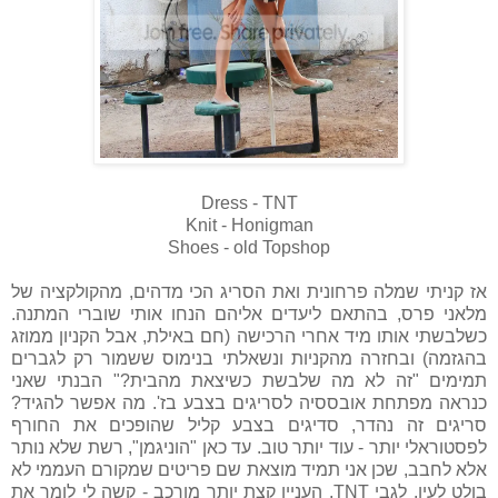
Dress - TNT
Knit - Honigman
Shoes - old Topshop
אז קניתי שמלה פרחונית ואת הסריג הכי מדהים, מהקולקציה של
מלאני פרס, בהתאם ליעדים אליהם הנחו אותי שוברי המתנה.
כשלבשתי אותו מיד אחרי הרכישה (חם באילת, אבל הקניון ממוזג
בהגזמה) ובחזרה מהקניות ונשאלתי בנימוס ששמור רק לגברים
תמימים "זה לא מה שלבשת כשיצאת מהבית?" הבנתי שאני
כנראה מפתחת אובססיה לסריגים בצבע בז'. מה אפשר להגיד?
סריגים זה נהדר, סדיגים בצבע קליל שהופכים את החורף
לפסטוראלי יותר - עוד יותר טוב. עד כאן "הוניגמן", רשת שלא נותר
אלא לחבב, שכן אני תמיד מוצאת שם פריטים שמקורם העממי לא
בולט לעין. לגבי TNT, העניין קצת יותר מורכב - קשה לי לומר את