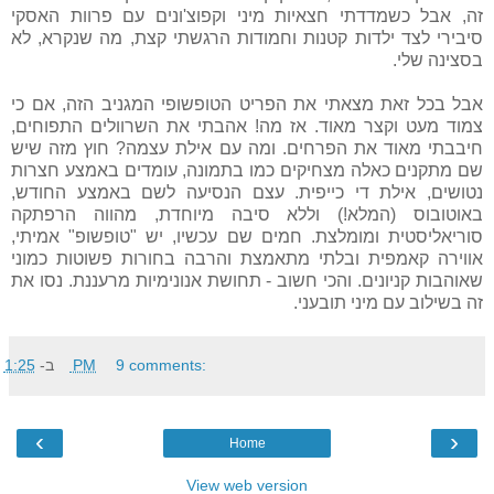
זה, אבל כשמדדתי חצאיות מיני וקפוצ'ונים עם פרוות האסקי
סיבירי לצד ילדות קטנות וחמודות הרגשתי קצת, מה שנקרא, לא
בסצינה שלי.
אבל בכל זאת מצאתי את הפריט הטופשופי המגניב הזה, אם כי
צמוד מעט וקצר מאוד. אז מה! אהבתי את השרוולים התפוחים,
חיבבתי מאוד את הפרחים. ומה עם אילת עצמה? חוץ מזה שיש
שם מתקנים כאלה מצחיקים כמו בתמונה, עומדים באמצע חצרות
נטושים, אילת די כייפית. עצם הנסיעה לשם באמצע החודש,
באוטובוס (המלא!) וללא סיבה מיוחדת, מהווה הרפתקה
סוריאליסטית ומומלצת. חמים שם עכשיו, יש "טופשופ" אמיתי,
אווירה קאמפית ובלתי מתאמצת והרבה בחורות פשוטות כמוני
שאוהבות קניונים. והכי חשוב - תחושת אנונימיות מרעננת. נסו את
זה בשילוב עם מיני תובעני.
9 comments:
1:25 PM
ב-
‹
›
Home
View web version