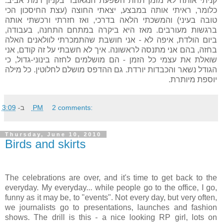
קניתי אותה לא מזמן תחת השפעת הנגאובר בקניון רמת אביב.
כלומר, ראיתי אותה במבצע, יצאתי החוצה (עצת החיסכון הכי
טובה בעיני) והמשכתי הלאה בדרכי, ואז חזרתי ורכשתי אותה
ברגשות מעורבים. מאז היא ביקרה במתחם התחנה, בעבודה,
ביום הולדת, איפה לא - אני חושבת שהתמכרתי לוולאנים האלה
בחזה, בהם אני מתנסה לראשונה. איך לא חשבתי על זה קודם, אני
שואלת את עצמי כל הזמן - הם מושלמים לחזה בינוני-גדול, כי
הגודל נשאר והכבדות יורדת. גם ההדפס מושלם לחלוטין. כל מילה
יוספת מיותרת.
ב-
3:09 PM
2 comments:
Thursday, June 10, 2010
Birds and skirts
The celebrations are over, and it's time to get back to the
everyday. My everyday... while people go to the office, I go,
funny as it may be, to "events". Not every day, but very often,
we journalists go to presentations, launches and fashion
shows. The drill is this - a nice looking RP girl, lots on