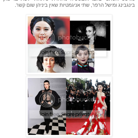
בינגבינג ומישל הרפר, שתי אניגמטיות שאין ביניהן שום קשר.