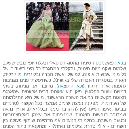
ב
פאן
, פאשניסטה סינית מהסוג הטוטאלי ובעלת יופי כובש ששלב
שלמות ועקמומיות חיננית, נתקלתי במסגרת כל מיני תיעודים של
כל מיני שבועות אופנה. למישל, אשת חברה ו
בלוגרית
ניו יורקית,
הגעתי במסגרת העבודה שלי ב- Xnet, כשחיפשתי פנים מגניבות
להפנות אליהן זרקור (
וכאן התוצאה
). מדובר, אני מניחה, בשתי
דמויות שונות לחלוטין. פאן היא אאוטסיידרית אקזוטית שמארגני
תצוגות מקשטים בה את השורה הראשונה, מישל היא התגלמותה
של העירוניות ומפגינה נעיצת שיניים אמיצה בכל הקשור לטרנדים
בביגוד, איפור ושיער (אין לה הרבה ממנו, ובכל זאת). ועדיין, נראה
שמדובר בנפשות תואמות, שמנציחות את עצמן באקסצנטריות
ובטעם משובח. בחלמותי הנועזים אני מדמיינת שיתוף פעולה בין
השתיים - אולי סדרת צילומים נועזת? - ומתקנאת בתווי הפנים