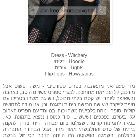
Dress - Witchery
Hoodie - דליתי
Tights - עירית
Flip flops - Hawaianas
מדי פעם אני מתאהבת בפריט ספורטיבי - משהו פשוט אבל
מורכב, קל ועם זאת מתוחכם. לבגדי ספורט עשויים היטב, באהבה
ובשאיפה ליותר, יש קסם בלתי מבוטל, ויש גם משהו בטריקו עם
טיפת לייקרה שעושה הרגשה ביתית ומוגנת. וכן, אני מודה לתחושה
קולית וסופר - נוחה בלבישת משהו כזה, במיוחד עם הפריט האהוב
עלי בעולם, כפכפים (ששש..... סוד כמוס!) נמצא בתמונה. כאן,
בניגוד לתמונות קודמות שצולמו ביום עבודה, הייתי בדרך להקנה
ביתית של סרט והתלבשתי מאוד מהר, אבל הבחירה התבררה
כהצלחה. השמלה הפשוטה הזו הייתה הדבר הכי זול ברשת