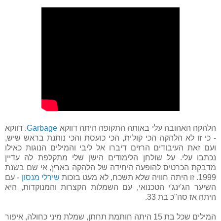
הלהקה האהובה עלי באותה התקופה היתה דווקא
Garbage
. דווקא
- כי זו לא הלהקה הכי קולית, הכי כועסת והכי נותנת בראש שיש,
ועם זאת העיבודים הרזים דיברו אל ליבי והמילים הנוגות כאילו
נכתבו עלי. על שולחן הלימודים הישן שלי מתקלפת לה עדיין
מדבקת הכרטיס להופעה היחידה של הלהקה בארץ, אי שם בשנת
1999. זו היתה חוויה שלא תשכח, לא מעט בזכות
שירלי מנסון
- עם
השיער הג'ינג'י הטכנואי, עם השמלות הקצרות והמנוקדות, היא
היתה אז סה"כ בת 33.
המילים שכל בת 15 היתה חותמת תחתן, שמלת מיני כחולה, איפור