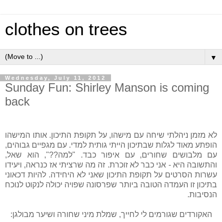
clothes on trees
▼
Wednesday, July 11, 2012
Sunday Fun: Shirley Manson is coming
back
לא מזמן ניהלתי שיחה עם מישהו, על תקופת התיכון. אותו המישהו
הופתע מאוד לגלות שבתיכון הייתי גותית למדי. עם מגפיים גבוהים,
עם מלבושים שחורים, עם איפור כבד. "למה??", הוא שאל,
והתשובה היא - אני כבר לא זוכרת. זה מה שרציתי אז כנראה, ויעידו
עשרות הסרטים על תקופת התיכון שאני לא היחידה. להיות דכאוני
בתיכון זו העמדה הטובה ביותר שפרסונה שפויה יכולה לנקוט לנוכח
הנסיבות.
האקורדים שגורמים לי לחייך, שמלת מיני שחורה ושיער מבולגן: