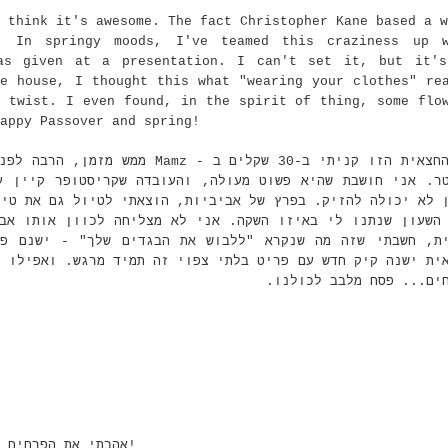
 think it's awesome. The fact Christopher Kane based a w
r. In springy moods, I've teamed this craziness up w
as given at a presentation. I can't set it, but it's
e house, I thought this what "wearing your clothes" re
 twist. I even found, in the spirit of thing, some flo
appy Passover and spring!
ממש מזמן, הרבה לפני שהרשת עברה 
ר. אני חושבת שהיא פשוט מעולה, והעובדה שקריסטופר קיין ע
הן לא יכולה להזיק. בפרץ של אביביות, הוצאתי לטיול גם את ט
השעון שנתנו לי באיזו השקה. אני לא מצליחה לכוון אותו אב
ת, חשבתי שזה מה שנקרא "ללבוש את הבגדים שלך" - ישנם פר
ית ישנה קיק חדש עם פריט בלתי צפוי זה תמיד מרגש. ואפילו מ
חים... פסח מלבב לכולנו
אהבתי את הפרחים והמשבצות יחד. מתה על ערבוב הדפסים. אביב שמח לך!