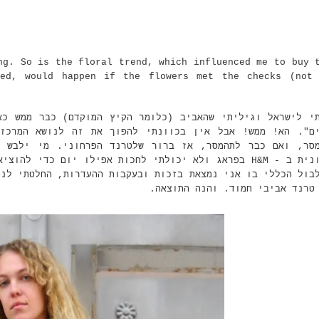
ng. So is the floral trend, which influenced me to buy 
red, would happen if the flowers met the checks (not
י לישראל וגיליתי שהאביב (כלומר הקיץ המוקדם) כבר ממש כא
ם". הא! ממש! אבל אין בכוונתי להפוך את זה לנושא המרכז
סר, ואם כבר לתהמסר, אז ברור שלטרנד הפרחוני. מי ילבש 
בפראג ולא יכולתי לחכות אפילו יום כדי להוציא אותו אל
לבול הכללי בו אני נמצאת בזכות ובעקבות ההעדרות, החלטתי לנ
 טרנד אביבי חמוד. והנה התוצאה