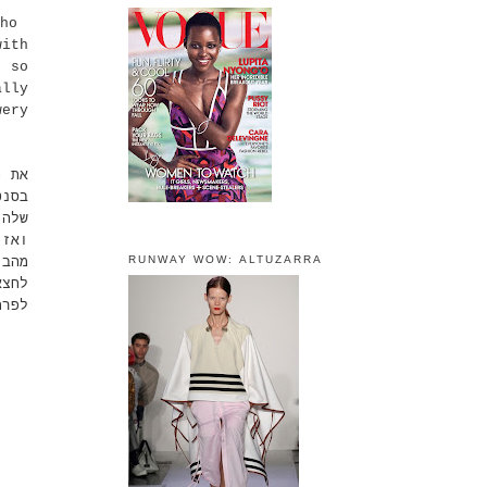
ho
ith
 so
ally
wery
בסנט
של!)
ואז 
RUNWAY WOW: ALTUZARRA
מהבי
לחצא
לפר.