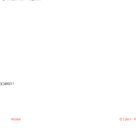
המשבצות הכחולות והפרחים הורודים משתלבים מצוין יחדיו!
Home
Older 