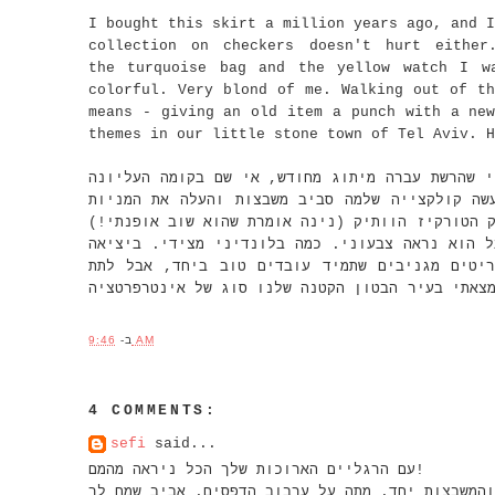
I bought this skirt a million years ago, and I
collection on checkers doesn't hurt eithe
the turquoise bag and the yellow watch I w
colorful. Very blond of me. Walking out of th
means - giving an old item a punch with a new
themes in our little stone town of Tel Aviv. H
את החצאית הזו קניתי ב-30 שקלים ב - Mamz מיתוג מחודש, אי שם בקומה העליונה
שה קולקצייה שלמה סביב משבצות והעלה את המניות
יק הטורקיז הוותיק (נינה אומרת שהוא שוב אופנתי
ל הוא נראה צבעוני. כמה בלונדיני מצידי. ביציאה
יטים מגניבים שתמיד עובדים טוב ביחד, אבל לתת
צאתי בעיר הבטון הקטנה שלנו סוג של אינטרפרטציה
ב-
9:46 AM
4 COMMENTS:
sefi
said...
עם הרגליים הארוכות שלך הכל ניראה מהמם!