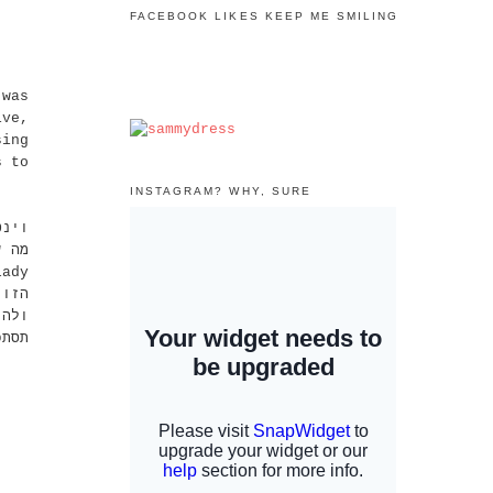
FACEBOOK LIKES KEEP ME SMILING
 was
ive,
sing
s to
INSTAGRAM? WHY, SURE
הזו 
ול -
תסת: