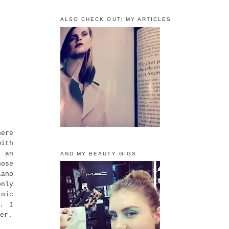
ALSO CHECK OUT: MY ARTICLES
here
with
d an
AND MY BEAUTY GIGS
hose
iano
only
Loic
. I
er.