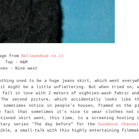
age from
Belleandsue.co.il
Top - H&M
hoes - Nine west
othing used to be a huge jeans skirt, which went everyw
it might be a little unflattering. But when tried on, 
 fall in love with 2 meters of eighties-wash fabric an
 The second picture, which accidentally looks like t
I sometimes notice in people's houses, framed on the p
e fact that sometimes it's nice to wear clothes not 
ntioned skirt went, this time, to a screening hosting 
ntary series 'The day before" for the
Sundance Channel
ible, a small-talk with this highly entertaining filmmak