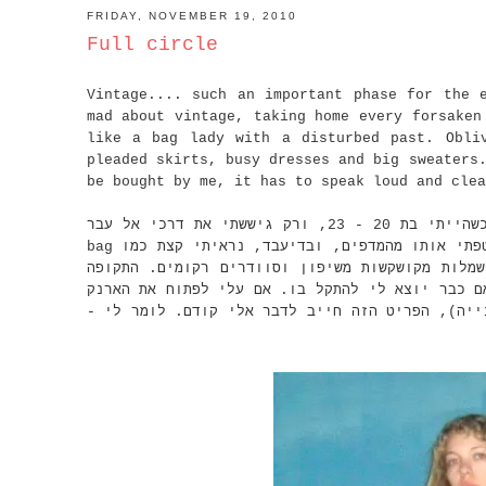
FRIDAY, NOVEMBER 19, 2010
Full circle
Vintage.... such an important phase for the 
mad about vintage, taking home every forsaken
like a bag lady with a disturbed past. Obli
pleaded skirts, busy dresses and big sweaters
be bought by me, it has to speak loud and clea
וינטג', וינטג'.... אין סממן התבגרות אופנתית משמעותי ממנו. כשהייתי בת 20 - 23, ורק גיששתי את דרכי אל עבר
מה שנהוג לקרוא לו "סטייל אישי", קניתי וינטג' כמו מטורפת. קטפתי אותו מהמדפים, ובדיעבד, נראיתי קצת כמו bag
lady ת מקושקשות משיפון וסוודרים רקומים. התקופה
ם כבר יוצא לי להתקל בו. אם עלי לפתוח את הארנק
שנייה), הפריט הזה חייב לדבר אלי קודם. לומר לי