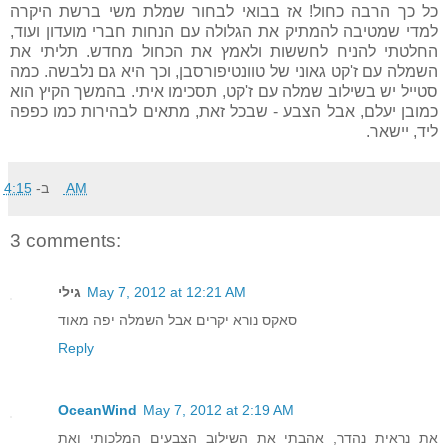
כל כך הרבה כחול! אז בבואי לבחור שמלת משי ברשת היקרה
למדי שמטיבה להמתיק את הגלולה עם הנחות חברי מועדון ועוד,
החלטתי להניח לחששות ולאמץ את הכחול מחדש. תליתי את
השמלה עם ז'קט גאוני של טוונטיפורסבן, וכך היא גם נלבשה. כמה
סטייל יש בשילוב שמלה עם ז'קט, תסכימו איתי. בהמשך הקיץ הוא
כמובן יעלם, אבל הצבע - שבכל זאת, מתאים לבהירות כמו כפפה
ליד, יישאר.
ב-
4:15 AM
3 comments:
גילי
May 7, 2012 at 12:21 AM
סאקס נורא יקרים אבל השמלה יפה מאוד
Reply
OceanWind
May 7, 2012 at 2:19 AM
את נראית נהדר, אהבתי את השילוב הצבעים המלכותי ואת