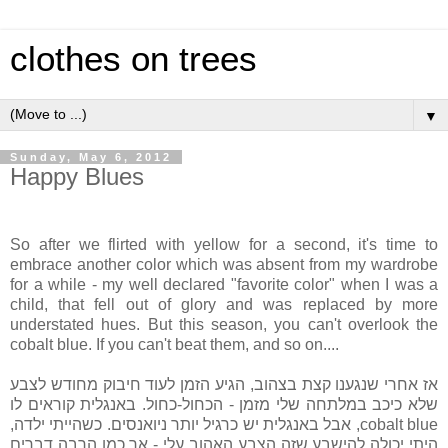
clothes on trees
▼
Sunday, May 6, 2012
Happy Blues
So after we flirted with yellow for a second, it's time to
embrace another color which was absent from my wardrobe
for a while - my well declared "favorite color" when I was a
child, that fell out of glory and was replaced by more
understated hues. But this season, you can't overlook the
cobalt blue. If you can't beat them, and so on....
אז אחרי שנגענו קצת בצהוב, הגיע הזמן לעוד חיבוק מחודש לצבע
שלא כיכב במלתחה שלי מזמן - הכחול-כחול. באנגלית קוראים לו
cobalt blue, אבל באנגלית יש כרגיל יותר ניואנסים. כשהייתי ילדה,
היתי יכולה להישבע שזה הצבע האהוב עלי - אך כמו הרבה דברים