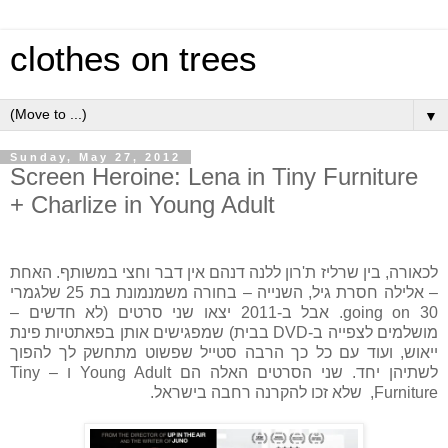
clothes on trees
▼
Sunday, May 27, 2012
Screen Heroine: Lena in Tiny Furniture
+ Charlize in Young Adult
לכאורה, בין שרליז ת'רון ללנה דנהם אין דבר וחצי במשותף. האחת
– אלילה חסרת גיל, השנייה – בחורה משמנמונת בת 25 שלגמרי
going on 30. אבל ב-2011 יצאו שני סרטים (לא חדשים –
מושלמים לצפייה ב-DVD בבית) שמפגישים אותן בפאתטיות פינת
ייאוש, ועוד עם כל כך הרבה סטייל שפשוט מתחשק לך להפוך
לשתיהן יחד. שני הסרטים האלה הם Young Adult ו – Tiny
Furniture, שלא זכו להקרנה רחבה בישראל.