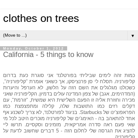
clothes on trees
▼
Monday, October 1, 2012
California - 5 things to know
כמות זהה לימים שביליתי בפורטלנד אני סוגרת כעת בדרום
קליפורניה. תסלח לי סן פרנציסקו, אך כשאני אומרת "קליפורניה",
כשכולנו מגלגלים את השם הזה על הלשון, לא הערפל והיערות
(המדהימים, אגב) של צפון המדינה עולים בדמיון. הקליפורניה שאני
מכירה וחוזרת אליה זו הפעם השלישית היא שמשית, "זורמת", עם
דקלים רזים כמו התושבות שלה, קלילה ומתפצפצת כמו
הפראפוצ'ינו של Starbucks. בניגוד לפורטלנד, לא צריך לשכנע אף
אחד להתאהב בה - האימג'ים של קליפורניה מוכרים היטב לכל מי
שאי פעם ראה סדרה אמריקאית, מזמינים וסקסיים. תרשו ליי
להציג את הגרסה שלי לחלום הזה - 5 דברים שחשוב לדעת על
קליפורניה.