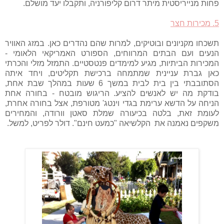
פחות מנייריסטית מיתר דרום קליפורניה, ותקבלו יעד מושלם.
5. מכירות חצר
תשכחו מקניונים ובוטיקים, למרות שהם נהדרים כאן. במזג האוויר
הנעים ועם הבתים המרווחים, הספורט האמריקאי הלאומי -
המכירות הביתיות, מגיע למימדים פנטסטיים. התמזל מזלי והכרתי
כאן גברת עניינית שמתמחה ברכישת תקליטים, ויחד איתה
הסתובבתי בין בית לבית במשך 6 שעות במהלך שבת אחת,
בודקת מה יש לאנשים להציע. הריגוש מובטח - בחורה אחת
הניחה על הדשא ערימת בגדי וינטג' מטורפת, אצל בחורה אחרת,
לעומת זאת, בלטה בכיעורה שמלת סאטן וורודה, והמחירים
משקפים נאמנה את הקלשיאה "כמעט חינם". דולר לפריט, למשל.