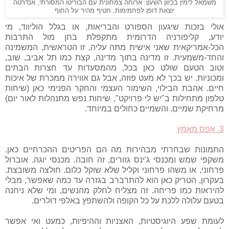
משמאל לימין בכיוון השעון: ארוחה צמחונית עם הבוריטו המסורתי, אנדרטה
יוצאת דופן לפחמימות, חטיף מהיר על החוף
אולי בזכות שיגעון הספורט והבריאות, או בגלל הוליווד, מי
יודע, קליפורניה הדרומית מתקפלת בחן מול התרבות
הכל-אמריקאית שאני אישית מתה עליה, זו הטראשית, המשמינה
והחד-משמעית. זו מדינה בתוך מדינה, קצת כמו תל אביב, שוב,
וטוב הטעם שולט כאן בכל, מהמסעדות עד חצרות הבתים
ומכוניות. יש בכך לא מעט פוזה, אבל גם אווירה ממכרת של איכות
חיים. אהבת הבילוי, השימור העצמי והחקר הפנימי כאן (שיחות
טלפון מתחילות ב"יש לי פרויקט", שיחות נפש מתנהלות לאור יום)
מרחיקת שמיים, והשמיים כחולים במיוחד.
3. אפס מאמץ
התמונות שבחרתי מבהירות מה הם הפריטים ההכרחיים כאן.
משקפי שמש ומכנסי ג'ינס גזורים, זה חובה. מכנסי יוגה. אוברול
פרחוני, או משהו פרחוני וקליל שלא שוקל כלום. חולצה משובצת.
בעקרון, הטריק כאן הוא להתרברב בגזרה עד כמה שאפשר, מבלי
להיראות כמו פריחה. זה מצליח לחלק מהנשים, ומי שלא ניחנה
בטעם עלולה ללכת על כל הקופה ולהשתפץ באלפי דולרים.
לעומת שפע היוגיסטיות, האצניות וההיפיות, כמעט ואי אפשר