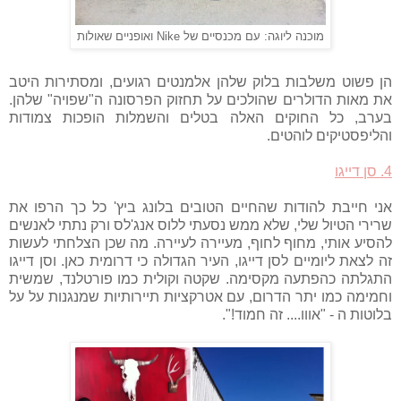
מוכנה ליוגה: עם מכנסיים של Nike ואופניים שאולות
הן פשוט משלבות בלוק שלהן אלמנטים רגועים, ומסתירות היטב
את מאות הדולרים שהולכים על תחזוק הפרסונה ה"שפויה" שלהן.
בערב, כל החוקים האלה בטלים והשמלות הופכות צמודות
והליפסטיקים לוהטים.
4. סן דייגו
אני חייבת להודות שהחיים הטובים בלונג ביץ' כל כך הרפו את
שרירי הטיול שלי, שלא ממש נסעתי ללוס אנג'לס ורק נתתי לאנשים
להסיע אותי, מחוף לחוף, מעיירה לעיירה. מה שכן הצלחתי לעשות
זה לצאת ליומיים לסן דייגו, העיר הגדולה כי דרומית כאן. וסן דייגו
התגלתה כהפתעה מקסימה. שקטה וקולית כמו פורטלנד, שמשית
וחמימה כמו יתר הדרום, עם אטרקציות תיירותיות שמנגנות על על
בלוטות ה - "אווו.... זה חמוד!".