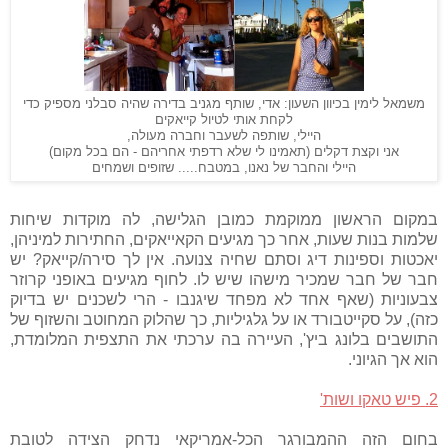
משמאל לימין בכיוון השעון: אדי, שותף מגניב בדירה שהיה סבלני מספיק כדי
לקחת אותי לטיול קייאקים
היילי, שותפה לשעבר וחברה מעולה,
אני וקצת דקלים (תאמינו לי שלא רדפתי אחריהם - הם בכל מקום)
היילי והחבר של נאנו, במטבח..... שזופים ושמחים
במקום הראשון ממוקמת כמובן הגלישה, לה מוקדות שיחות
שלמות בנות שעות, אחר כך מגיעים הקאייאקים, החתירות למיניהן,
יאכטות וספינות דיג וסתם שחיה צנועה. אין לך סירה/קייאק? יש
חבר של חבר שמכיר מישהו שיש לו. לחוף מגיעים באופני קרוזר
צבעוניות (שאף אחד לא מפחד שיגנבו - הרי לשכנים יש בדיוק
כזה), על סקייטבורד או על גלגיליות, כך שהלוק המחוטב והשזוף של
התושבים בלונג ביץ', העיירה בה ערכתי את התצפית המלומדת,
הוא אך הגיוני.
2. פיש טאקו ושות'
בחום הזה ההמבורגר הכל-אמריקאי נדחק הצידה לטובת