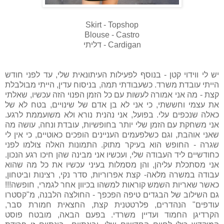
Skirt - Topshop
Blouse - Castro
Cardigan - דליתי
יש לי ווידוי קטן - בנוסף לפעילות העיתונאית שלי, עד לפני חודש
הייתי עובדת משרד. כשעבודתי תמה, בניסוח עדין, הייתי מבולבלת
קצת - מה אני אמורה לעשות עם כל הזמן הפנוי הזה עכשיו, שאלתי
את עצמי וחששתי, כי אני לא בן אדם של שינויים, בטח לא של
כאלה שנכפים עלי. בפועל, אני נהנית נורא ולא משועממת לרגע.
אני משחקת עם הזמן שלי יותר בחופשיות, עובדת ונחה, עושה מה
שאני אוהבת, וגם כשלפעמים העניינים הופכים כאוטיים, כי אין לי
שגרה - החופש הוא בעיקר מתוק. התמונות האלה צולמו לפני
כחודשיים ליד העבודה שלי, ועכשיו אני מבינה שהן חיכו רגע הנכון.
אני מסתכלת עליהן, והן מסמלות בעיני עכשיו את כל מה שהוא
עבודה במשרה מלאה- קצת אפרוריות, סדר נקי, רצינות וביטחון,
כאשר שאריות השמש קוראות למשהו בכיוון אחר לגמרי, חופשה!!!
גם השילוב של הבגדים טיפה הפכפך - החולצה הלבנה, מ"קסטרו
עודפים" הנהדרים, פלרטטנית קצת, החצאית חמורת סבר,
הקרדיגן החמוד ועדיין משרדי. בפעם הבאה, מובטח פוסט