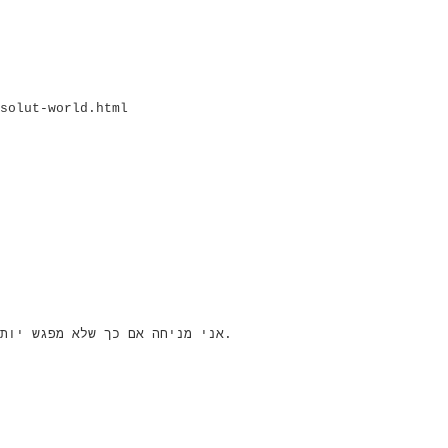
solut-world.html
אני מניחה אם כך שלא מפגש יותר ברחוב, חבל! אבל אני שמחה שגיליתי שיש לך בלוג.