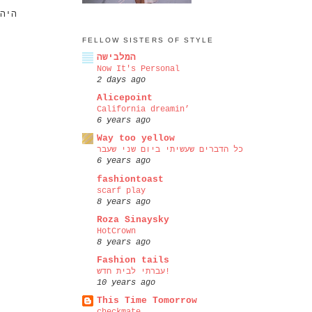
היה
FELLOW SISTERS OF STYLE
המלבישה
Now It's Personal
2 days ago
Alicepoint
California dreamin’
6 years ago
Way too yellow
כל הדברים שעשיתי ביום שני שעבר
6 years ago
fashiontoast
scarf play
8 years ago
Roza Sinaysky
HotCrown
8 years ago
Fashion tails
עברתי לבית חדש!
10 years ago
This Time Tomorrow