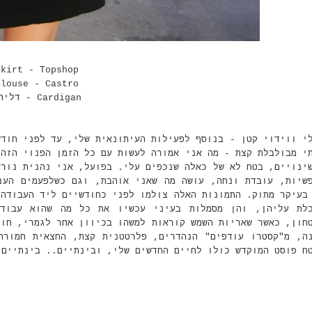
Skirt - Topshop
Blouse - Castro
Cardigan - דליתי
לי ווידוי קטן - בנוסף לפעילות העיתונאית שלי, עד לפני חוד
י מבולבלת קצת - מה אני אמורה לעשות עם כל הזמן הפנוי הזה 
ינויים, בטח לא של כאלה שנכפים עלי. בפועל, אני נהנית נורא
שיות, עובדת ונחה, עושה מה שאני אוהבת, וגם כשלפעמים הענ
בעיקר מתוק. התמונות האלה צולמו לפני כחודשיים ליד העבודה 
לת עליהן, והן מסמלות בעיני עכשיו את כל מה שהוא עבודה
חון, כאשר שאריות השמש קוראות למשהו בכיוון אחר לגמרי, חופ
נה, מ"קסטרו עודפים" הנהדרים, פלרטטנית קצת, החצאית חמור
טח פוסט המוקדש כולו לחיים החדשים שלי, ובינתיים.. בינתיים