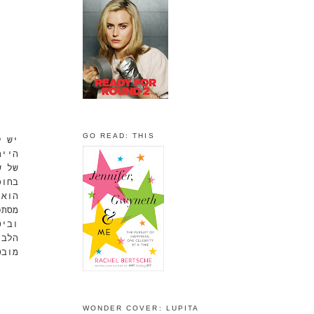
GO READ: THIS
יש ,
היית
של ש
בחופ
הוא 
מסתכ
וביט
הלב,
מוב.
WONDER COVER: LUPITA