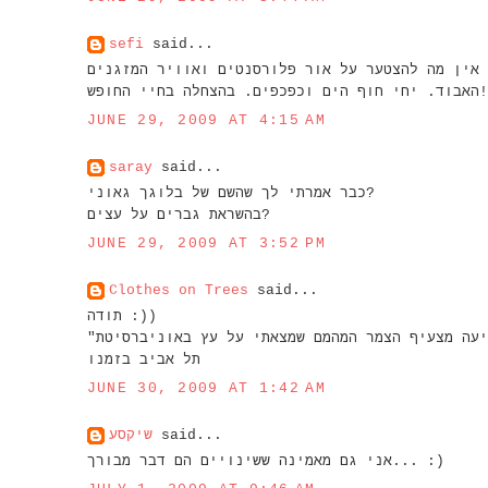
sefi
said...
 אין מה להצטער על אור פלורסנטים ואוויר המזגנים
האבוד. יחי חוף הים וכפכפים. בהצחלה בחיי החופש!
JUNE 29, 2009 AT 4:15 AM
saray
said...
כבר אמרתי לך שהשם של בלוגך גאוני?
בהשראת גברים על עצים?
JUNE 29, 2009 AT 3:52 PM
Clothes on Trees
said...
תודה :))
"גברים על עצים" אולי הסתובב בתת-מודע, אבל ההשראה המרכזית הגיעה מצעיף הצמר המהמם שמצאתי על עץ באוניברסיטת
תל אביב בזמנו
JUNE 30, 2009 AT 1:42 AM
שיקסע
said...
אני גם מאמינה ששינויים הם דבר מבורך... :)