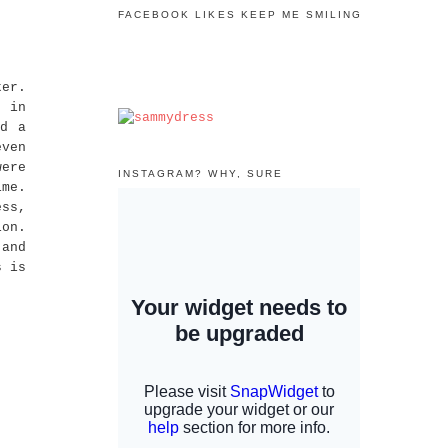
FACEBOOK LIKES KEEP ME SMILING
ker.
f in
ed a
even
were
INSTAGRAM? WHY, SURE
ime.
ess,
ion.
 and
s is