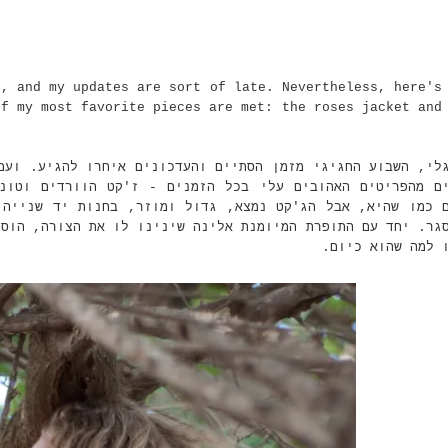
s, and my updates are sort of late. Nevertheless, here's
of my most favorite pieces are met: the roses jacket and
לי, השבוע החגיגי מזמן הסתיים והעדכונים איחרו להגיע. ועם
ם מהפריטים האהובים עלי בכל הזמנים - ז'קט הוורדים וטונ
 כמו שהיא, אבל הג'קט נמצא, גדול ומוזר, בחנות יד שנייה 
גר. יחד עם התופרת המיומנת אלינה שינינו לו את הצורה, הוספ
ו למה שהוא כיום